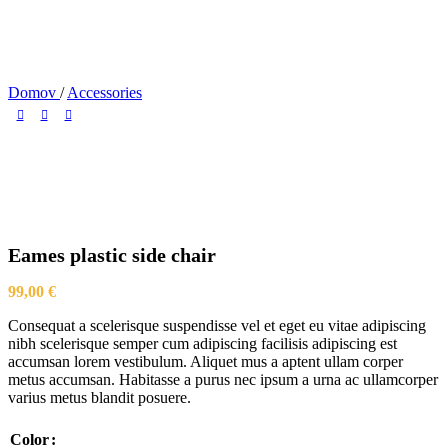
Domov
/
Accessories
Eames plastic side chair
99,00
€
Consequat a scelerisque suspendisse vel et eget eu vitae adipiscing
nibh scelerisque semper cum adipiscing facilisis adipiscing est
accumsan lorem vestibulum. Aliquet mus a aptent ullam corper
metus accumsan. Habitasse a purus nec ipsum a urna ac ullamcorper
varius metus blandit posuere.
Color