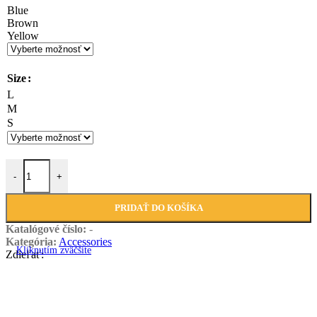
Blue
Brown
Yellow
Size
L
M
S
množstvo Eames plastic side chair
-
+
PRIDAŤ DO KOŠÍKA
Katalógové číslo:
-
Kategória:
Accessories
Kliknutím zväčšíte
Zdieľať:
Súvisiace produkty